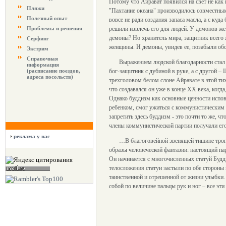
Потому что Айрават появился на свет не как 
Пляжи
"Пахтание океана" производилось совместным
Полезный опыт
вовсе не ради создания запаса масла, а с ку
Проблемы и решения
решили извлечь его для людей. У демонов же 
демоны? Но хранитель мира, защитник всего 
Серфинг
женщины. И демоны, увидев ее, позабыли обо 
Экстрим
Справочная
Выражением людской благодарности стал к
информация
(расписание поездов,
бог-защитник с дубиной в руке, а с другой 
адреса посольств)
трехголовом белом слоне Айравате в этой ти
что создавался он уже в конце ХХ века, когд
Однако буддизм как основные ценности испове
ребенком, смог ужиться с коммунистическим 
запретить здесь буддизм - это почти то же, ч
члены коммунистической партии получали ег
реклама у нас
…В благоговейной звенящей тишине тропи
образы человеческой фантазии: настоящий пар
Он начинается с многочисленных статуй Будд
телосложения статуи застыли по обе стороны 
таинственной и отрешенной от жизни улыбки
собой по величине пальцы рук и ног – все э