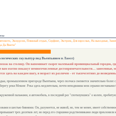
рсы
втомото
,
Экскурсии
,
Пляжный отдых
,
Серфинг
,
Экстрим
,
Для взрослых
,
На выходные
,
Зани
да Да Винчи"
ологических скульптур под Вьентьяном в Лаосе)
 похож на столицу. Он напоминает скорее маленький провинциальный городок, гд
де вам охотно покажут немногочисленные достопримечательности… занесенные,
ся здесь на каждом шагу, и возраст их различен – от тысячелетних до возведен
адыа, промышленном пригороде Вьентьяна, через полчаса сменяется значительно боле
берегу реки Меконг. Река здесь медлительна, почти неподвижна меж серыми песчаными 
круженной пальмами, и автомобиль, в последний раз "споткнувшись" о колею, пробитую
ловами и шестью бивнями. Он, разумеется, не живой, но, тем не менее, имеет собственно
превышает трех десятков лет, но перед его старшими родственниками люди преклоняли к