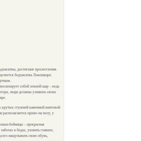
одхисатвы, достигшие просветления.
деляется бодхисатва Локешвара:
ертным.
мволизирует собой земной шар – ведь
втора, люди должны узнавать своих
ире.
ок крутых ступеней каменной винтовой
ни располагаются прямо на полу, у
кошки-бойницы – прекрасная
аботах и бедах, уловить главное,
долго нащупывать свою обувь,