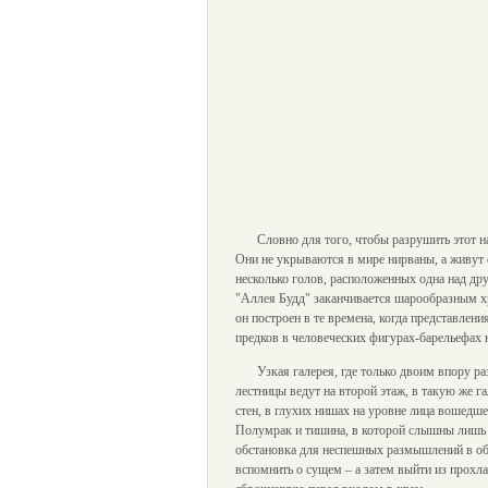
Словно для того, чтобы разрушить этот н
Они не укрываются в мире нирваны, а живут 
несколько голов, расположенных одна над др
"Аллея Будд" заканчивается шарообразным х
он построен в те времена, когда представле
предков в человеческих фигурах-барельефах н
Узкая галерея, где только двоим впору 
лестницы ведут на второй этаж, в такую же г
стен, в глухих нишах на уровне лица вошедше
Полумрак и тишина, в которой слышны лишь 
обстановка для неспешных размышлений в обще
вспомнить о сущем – а затем выйти из прохл