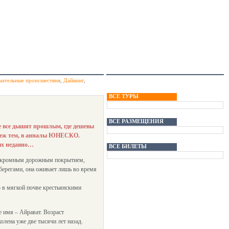
мательные происшествия
,
Дайвинг
,
ВСЕ ТУРЫ
ВСЕ РАЗМЕЩЕНИЯ
е все дышит прошлым, где дешевы
 меж тем, в анналы ЮНЕСКО.
ных недавно…
ВСЕ БИЛЕТЫ
е скромным дорожным покрытием,
берегами, она оживает лишь во время
 в мягкой почве крестьянскими
е имя – Айрават. Возраст
олена уже две тысячи лет назад.