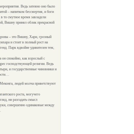
мероприятия. Ведь затеяно оно было
итой – напитком бессмертия, и боги
 в то смутное время завладели
той, Вишну принял облик прекрасной
ороны – это Вишну, Хари, грозный
ихара и стоит в полный рост на
генд. Парк вдвойне удивителен тем,
 он спокойно, как взрослый с
дрес господствующей религии. Ведь
астыри, и государственные чиновники и
ности…
 Меконга, людей молча приветствуют
гантского роста, могучего
гляд, ни разгадать смысл
руки, совершенно одинаковые между
.