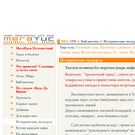
MEGA
TIS
Библиотека
Исторические экску
Еще есть:
Полезный опыт
,
Проблемы и решения
,
А
МегаИдеи Путешествий
Горные лыжи
,
Кухня народов мира
,
По следам "Ко
Туры и билеты
Исторические экскурсы
Новости
Что привезти? Сувениры
Тысячелетиями без перемен (парк миф
со всего света
Вьентьян, "Ароматный город", совсем не
Атлас Мира
товары на улице и приветливы жители, г
Библиотека
Буддийские пагоды и монастыри встречают
По следам «Кода Да
Винчи»
Высокоростное шоссе, начинающееся в Т
Автомото
ведущим через густые бамбуковые заросли к 
Горные лыжи
тропических ливней.
Дайвинг
Дорога заканчивается земляной площадкой, о
Для взрослых
телегами, замирает... меж бивнями слона!
Исторические экскурсы
Слон весьма необычен на вид: с тремя го
Кухня народов мира
вьентьянского "рукотворного экземпляра" не 
На выходные