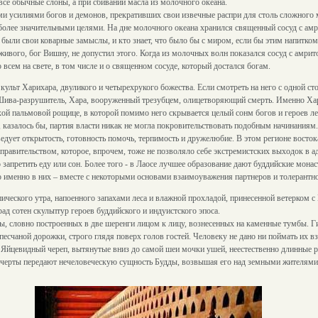
все обычные слоны, а при сбивании масла из молочного океана.
и усилиями богов и демонов, прекративших свои извечные распри для столь сложного 
да более значительными целями. На дне молочного океана хранился священный сосуд с амр
были свои коварные замыслы, и кто знает, что было бы с миром, если бы этим напитком
живого, бог Вишну, не допустил этого. Когда из молочных волн показался сосуд с амри
всем на свете, в том числе и о священном сосуде, который достался богам.
ульт Харихара, двуликого и четырехрукого божества. Если смотреть на него с одной ст
– Шива-разрушитель, Хара, вооруженный трезубцем, олицетворяющий смерть. Именно Хар
хой пальмовой рощице, в которой помимо него скрывается целый сонм богов и героев ле
а, казалось бы, партия власти никак не могла покровительствовать подобным начинаниям.
дует открытость, готовность помочь, терпимость и дружелюбие. В этом регионе востока
правительством, которое, впрочем, тоже не позволяло себе экстремистских выходок в а
то запретить еду или сон. Более того - в Лаосе лучшее образование дают буддийские мон
о именно в них – вместе с некоторыми основами взаимоуважения партнеров и толерант
ческого утра, напоенного запахами леса и влажной прохладой, принесенной ветерком с
ад сотен скульптур героев буддийского и индуистского эпоса.
ы, словно построенных в две шеренги лицом к лицу, вознесенных на каменные тумбы. Ги
песчаной дорожки, строго глядя поверх голов гостей. Человеку не дано ни поймать их вз
. Яйцевидный череп, вытянутые вниз до самой шеи мочки ушей, неестественно длинные 
ти черты передают нечеловеческую сущность Будды, возвышая его над земными жителями