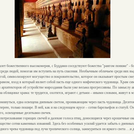
алет божественного высокомерия, с Буддами соседствуют божества "рангом пониже" - б
среди людей, помогая им вступить на путь спасения. Необычным обличьем среди них вы
угой, символизируют могущество и покровительство, которое он оказывает простым см
рамом, вход в который являет собой пасть еще одного мифического чудовища. Храм си
ния архитекторов об устройстве мироздания были уже весьма прогрессивны. По замыслу а
а облицовке храма: те трудятся, охотятся, играют с детьми – иными словами, живут в м
разминуться, едва освещена дневным светом, проникающим через пасть чудовища. Десят
алерею, только пошире. В ней, как и на следующем ярусе – сотни барельефов и статуй. О
го, освещенные десятками свечек.
потрескивание горящих свечей и далекие голоса птиц, доносящиеся через крошечные о
стве сотни каменных изваяний. Здесь без особенных усилий удается забыть о дневных з
адного чрева чудовища под лучи тропического солнца, зажмуриться он яркого света …и 