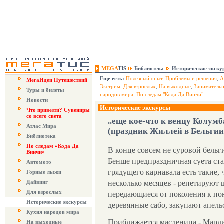
MEGA
TIS
Библиотека
Исторические экску
Еще есть:
Полезный опыт
,
Проблемы и решения
,
А
МегаИдеи Путешествий
Экстрим
,
Для взрослых
,
На выходные
,
Заниматель
Туры и билеты
народов мира
,
По следам "Кода Да Винчи"
Новости
Исторические экскурсы
Что привезти? Сувениры
со всего света
..еще кое-что к венцу Колумб
Атлас Мира
(праздник Жиллей в Бельгии
Библиотека
По следам «Кода Да
В конце совсем не суровой бельг
Винчи»
Бенше предпраздничная суета ст
Автомото
грядущего карнавала есть такие, 
Горные лыжи
Дайвинг
несколько месяцев - репетируют 
Для взрослых
передающиеся от поколения к пок
Исторические экскурсы
деревянные сабо, закупают апел
Кухня народов мира
Приближается масленица - Марди
На выходные