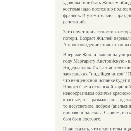
удовольствие быть Жиллем обходи
костюма надо постоянно подновлят
франков. И утомительно - празд
репетиций.
Зато почет причастности к истор
потери. Возраст Жиллей перевали
А происхождение столь странных
Впервые Жилли вышли на улицы 
году Маргариту Австрийскую - в
Нидерландов. Их фантастически
заокеанских "индейцев инков"!
что венценосной испанке будет 
Нового Света испанской короной.
невообразимом обличье красноко
красные, тела размалеваны, одежд
то несусветное, добром (апельси
направо и налево… Словом, ист
был бы в восторге.
Надо сказать, что властительни