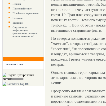
Пляжи
недель праздничных гуляний, бал
Полезный опыт
них так или иначе участвуют все
Проблемы и решения
гости. На Гран пляс сооружают 
Серфинг
почетных гостей. Немного смущае
Экстрим
трибунах…. Но и об этом - позже
Справочная
вывешивают старинные флаги.
информация
(расписание поездов,
адреса посольств)
По вечерам появляются ряженые 
"мамзели", которых изображают
"крестьяне", "наполеоновские со
площадях, врываются в таверны,
прохожих. Гремят уличные оркес
реклама у нас
петарды.
Однако главные герои карнавала
день карнавала - во вторник на 
Бенше.
Процессию Жиллей возглавляют 
и цветные камзолы, украшенные
воротниками, отложенными на пле