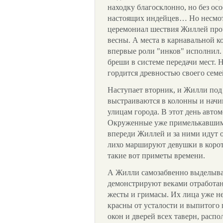
находку благосклонно, но без ос
настоящих индейцев… Но несмотр
церемониал шествия Жиллей проч
весны. А места в карнавальной ко
впервые роли "инков" исполнил.
бреши в системе передачи мест. 
гордится древностью своего семе
Наступает вторник, и Жилли под
выстраиваются в колонны и нач
улицам города. В этот день авто
Окруженные уже примелькавшим
впереди Жиллей и за ними идут 
лихо маршируют девушки в корот
такие вот приметы времени.
А Жилли самозабвенно выделываю
демонстрируют веками отработа
жесты и гримасы. Их лица уже н
красны от усталости и выпитого 
окон и дверей всех таверн, расп